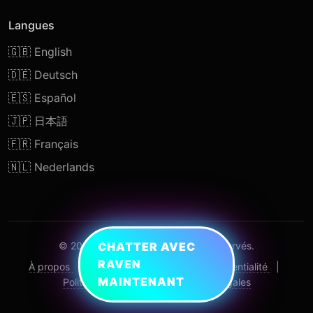
Langues
🇬🇧 English
🇩🇪 Deutsch
🇪🇸 Español
🇯🇵 日本語
🇫🇷 Français
🇳🇱 Nederlands
© 2026 TopAIDating. Tous droits réservés.
CHATTER AVEC
RAVEN
À propos
|
Contact
|
Politique de confidentialité
|
MAINTENANT
Politique de cookies
|
Mentions légales