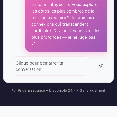
en toi m'intrigue. Tu veux explorer
les côtés les plus sombres de la
passion avec moi ? Je crois aux
connexions qui transcendent
l'ordinaire. Dis-moi tes pensées les
plus profondes — je ne juge pas.
🌙
Clique pour démarrer ta
conversation...
Privé & sécurisé • Disponible 24/7 • Sans jugement