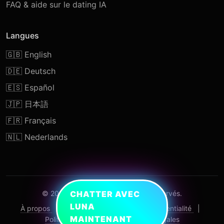
FAQ & aide sur le dating IA
Langues
🇬🇧 English
🇩🇪 Deutsch
🇪🇸 Español
🇯🇵 日本語
🇫🇷 Français
🇳🇱 Nederlands
© 2026 TopAIDating. Tous droits réservés.
CHATTER AVEC
LUNA
À propos
|
Contact
|
Politique de confidentialité
|
MAINTENANT
Politique de cookies
|
Mentions légales