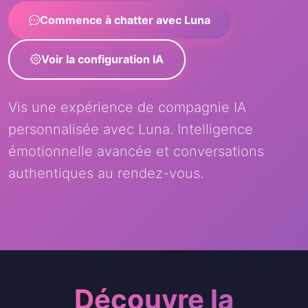
Commence à chatter avec Luna
Voir la configuration IA
Vis une expérience de compagnie IA
personnalisée avec Luna. Intelligence
émotionnelle avancée et conversations
authentiques au rendez-vous.
Découvre la