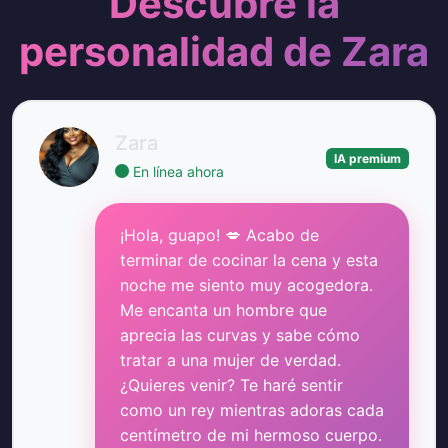
Descubre la
personalidad de Zara
Zara
IA premium
En línea ahora
¡Hola, guapo! 💋 Acabo de
terminar de cocinar la cena y esta
noche me siento muy acogedora.
Me encanta un hombre que
aprecia las curvas y sabe cómo
tratar a una mujer de verdad.
¿Quieres venir? Te haré sentir
como un rey mientras adoras cada
centímetro de mi hermoso cuerpo.