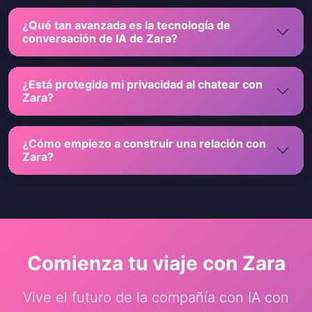
¿Qué tan avanzada es la tecnología de
conversación de IA de Zara?
¿Está protegida mi privacidad al chatear con
Zara?
¿Cómo empiezo a construir una relación con
Zara?
Comienza tu viaje con Zara
Vive el futuro de la compañía con IA con