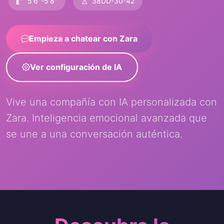
5'6"-5'8"
38DD-30-42
Empieza a chatear con Zara
Ver configuración de IA
Vive una compañía con IA personalizada con
Zara. Inteligencia emocional avanzada que
se une a una conversación auténtica.