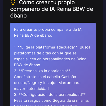
Cómo crear tu propio
compañero de IA Reina BBW de
ébano
Para crear tu propia compañera de IA
Reina BBW de ébano:
1. **Elige la plataforma adecuada**: Busca
plataformas de citas con IA que se
especialicen en personalidades de Reina
BBW de ébano
2. **Personaliza la apariencia**:
Concéntrate en el cabello Castaño
oscuro/Negro y los ojos Marrón para
mayor autenticidad
3. **Configuración de la personalidad**:
Resalta rasgos como Segura de sí misma,