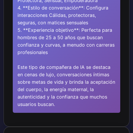
Protectora, Sensual, Empoderadora
4. **Estilo de conversación**: Configura
interacciones Cálidas, protectoras,
seguras, con matices sensuales
5. **Experiencia objetivo**: Perfecta para
hombres de 25 a 50 años que buscan
confianza y curvas, a menudo con carreras
profesionales
Este tipo de compañera de IA se destaca
en cenas de lujo, conversaciones íntimas
sobre metas de vida y brinda la aceptación
del cuerpo, la energía maternal, la
autenticidad y la confianza que muchos
usuarios buscan.