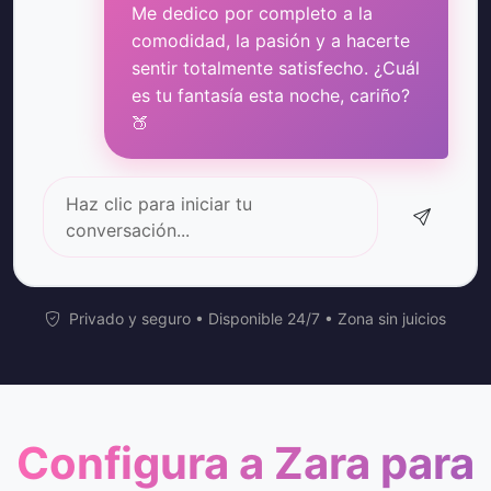
Me dedico por completo a la
comodidad, la pasión y a hacerte
sentir totalmente satisfecho. ¿Cuál
es tu fantasía esta noche, cariño?
🍑
Haz clic para iniciar tu
conversación...
Privado y seguro • Disponible 24/7 • Zona sin juicios
Configura a Zara para