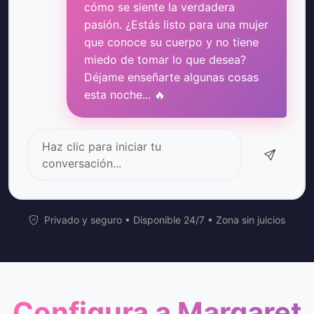
cómo se siente la verdadera
pasión. ¿Estás listo para una mujer
que conoce su cuerpo y no tiene
miedo de tomar lo que desea?
Déjame enseñarte algunas cosas
esta noche... 🔥
Haz clic para iniciar tu
conversación...
Privado y seguro • Disponible 24/7 • Zona sin juicios
Configura a Margaret