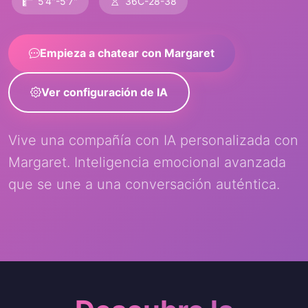
5'4"-5'7"
36C-28-38
Empieza a chatear con Margaret
Ver configuración de IA
Vive una compañía con IA personalizada con
Margaret. Inteligencia emocional avanzada
que se une a una conversación auténtica.