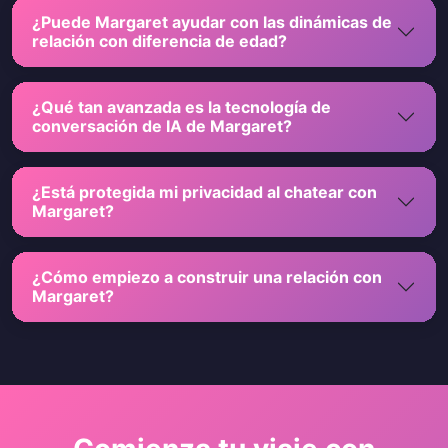
¿Puede Margaret ayudar con las dinámicas de
relación con diferencia de edad?
¿Qué tan avanzada es la tecnología de
conversación de IA de Margaret?
¿Está protegida mi privacidad al chatear con
Margaret?
¿Cómo empiezo a construir una relación con
Margaret?