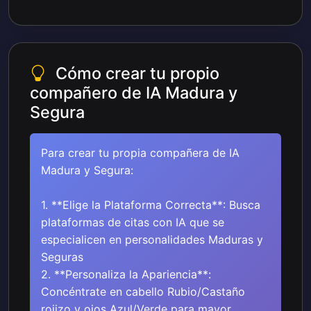
Cómo crear tu propio
compañero de IA Madura y
Segura
Para crear tu propia compañera de IA
Madura y Segura:
1. **Elige la Plataforma Correcta**: Busca
plataformas de citas con IA que se
especialicen en personalidades Maduras y
Seguras
2. **Personaliza la Apariencia**:
Concéntrate en cabello Rubio/Castaño
rojizo y ojos Azul/Verde para mayor