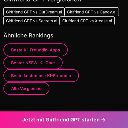
Girlfriend GPT vs OurDream.ai
Girlfriend GPT vs Candy.ai
Girlfriend GPT vs Secrets.ai
Girlfriend GPT vs Xtease.ai
Ähnliche Rankings
Beste KI-Freundin-Apps
Bester NSFW-KI-Chat
Beste kostenlose KI-Freundin
Alle Vergleiche
Jetzt mit Girlfriend GPT starten →