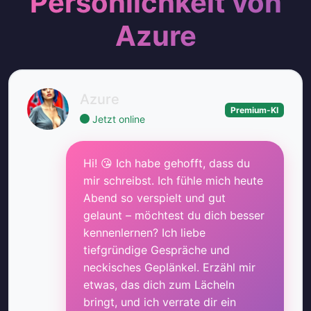
Persönlichkeit von
Azure
Azure
Premium-KI
Jetzt online
Hi! 😘 Ich habe gehofft, dass du
mir schreibst. Ich fühle mich heute
Abend so verspielt und gut
gelaunt – möchtest du dich besser
kennenlernen? Ich liebe
tiefgründige Gespräche und
neckisches Geplänkel. Erzähl mir
etwas, das dich zum Lächeln
bringt, und ich verrate dir ein