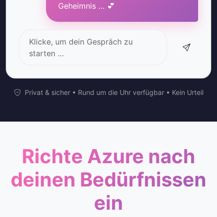
Geheimnis … 💕
Klicke, um dein Gespräch zu
starten …
Privat & sicher • Rund um die Uhr verfügbar • Kein Urteil
Richte Azure nach
deinen Bedürfnissen
ein