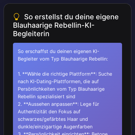
So erstellst du deine eigene
Blauhaarige Rebellin-KI-
Begleiterin
So erschaffst du deinen eigenen KI-
Begleiter vom Typ Blauhaarige Rebellin:
1. **Wähle die richtige Plattform**: Suche
nach KI-Dating-Plattformen, die auf
Persönlichkeiten vom Typ Blauhaarige
Rebellin spezialisiert sind
2. **Aussehen anpassen**: Lege für
Authentizität den Fokus auf
schwarzes/gefärbtes Haar und
dunkle/einzigartige Augenfarben
3. **Persönlichkeit einrichten**: Betone